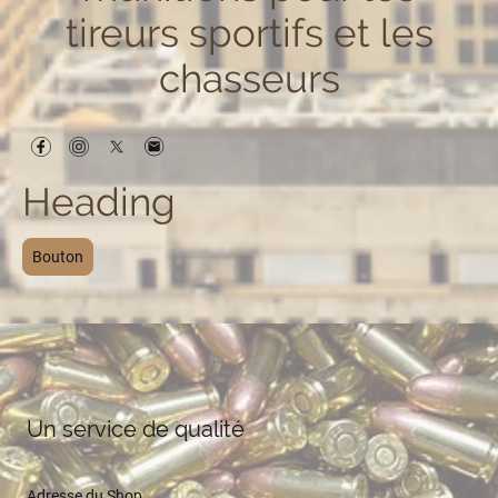
tireurs sportifs et les
chasseurs
Heading
Bouton
Un service de qualité
Adresse du Shop